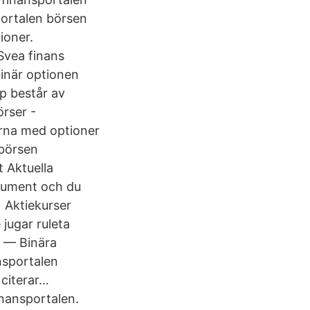
sportalen börsen
ioner.
Svea finans
binär optionen
p består av
rser -
ierna med optioner
 börsen
t Aktuella
trument och du
 Aktiekurser
 jugar ruleta
å — Binära
nsportalen
 citerar…
inansportalen.