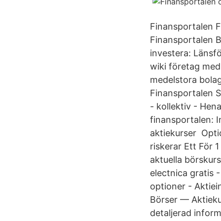
Finansportalen F
Finansportalen B
investera: Länsf
wiki företag med
medelstora bolag
Finansportalen Sl
- kollektiv - Hen
finansportalen: I
aktiekurser Opti
riskerar Ett För
aktuella börskurs
electnica gratis
optioner - Aktie
Börser — Aktiekur
detaljerad infor