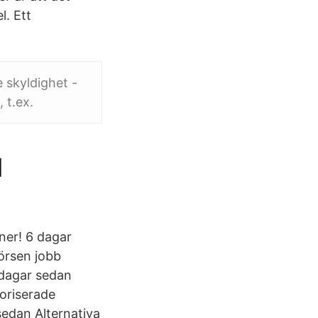
l. Ett
 skyldighet -
 t.ex.
l
ner! 6 dagar
örsen jobb
 dagar sedan
oriserade
edan Alternativa