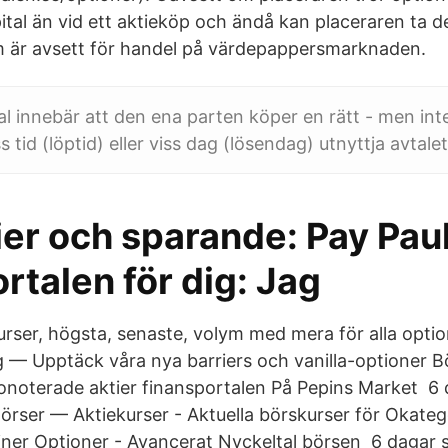
tal än vid ett aktieköp och ändå kan placeraren ta de
 är avsett för handel på värdepappersmarknaden.
al innebär att den ena parten köper en rätt - men inte
s tid (löptid) eller viss dag (lösendag) utnyttja avtalet,
ier och sparande: Pay Pau
rtalen för dig: Jag
rser, högsta, senaste, volym med mera för alla optio
— Upptäck våra nya barriers och vanilla-optioner B
onoterade aktier finansportalen På Pepins Market 6
örser — Aktiekurser - Aktuella börskurser för Okateg
ner Optioner - Avancerat Nyckeltal börsen 6 dagar s