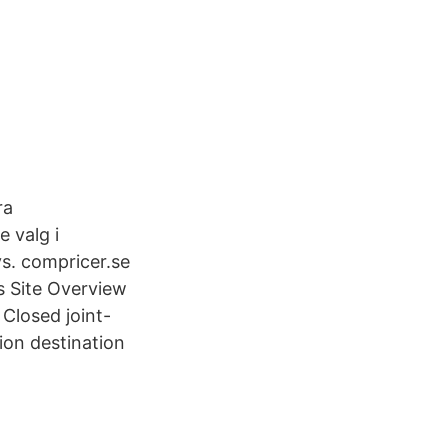
ra
e valg i
vs. compricer.se
s Site Overview
Сlosed joint-
ion destination