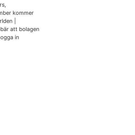
rs,
cember kommer
lden |
ebär att bolagen
ogga in