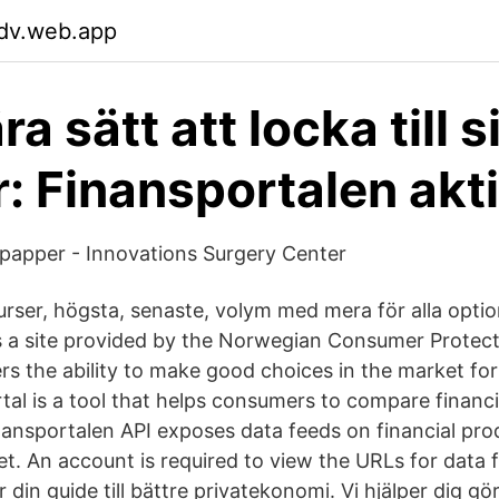
dv.web.app
a sätt att locka till s
: Finansportalen akt
papper - Innovations Surgery Center
rser, högsta, senaste, volym med mera för alla optio
s a site provided by the Norwegian Consumer Protec
s the ability to make good choices in the market for 
tal is a tool that helps consumers to compare financi
ansportalen API exposes data feeds on financial pro
. An account is required to view the URLs for data 
 din guide till bättre privatekonomi. Vi hjälper dig gö