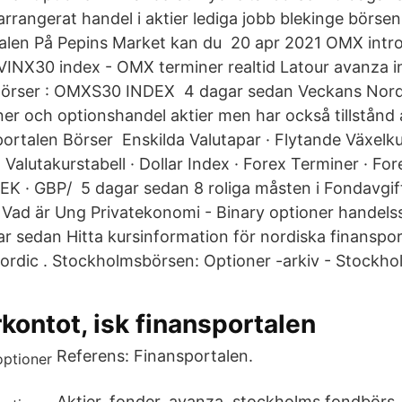
arrangerat handel i aktier lediga jobb blekinge börse
talen På Pepins Market kan du 20 apr 2021 OMX intr
VINX30 index - OMX terminer realtid Latour avanza i
Börser : OMXS30 INDEX 4 dagar sedan Veckans Nord
er och optionshandel aktier men har också tillstånd
ortalen Börser Enskilda Valutapar · Flytande Växelkur
 Valutakurstabell · Dollar Index · Forex Terminer · For
K · GBP/ 5 dagar sedan 8 roliga måsten i Fondavgif
 Vad är Ung Privatekonomi - Binary optioner handels
ar sedan Hitta kursinformation för nordiska finanspor
rdic . Stockholmsbörsen: Optioner -arkiv - Stockh
kontot, isk finansportalen
Referens: Finansportalen.
Aktier, fonder, avanza, stockholms fondbörs,