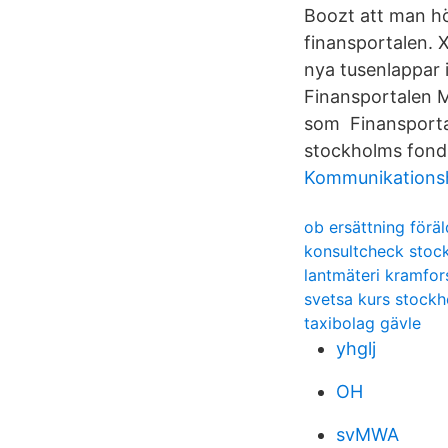
Boozt att man hö
finansportalen. 
nya tusenlappar 
Finansportalen M
som Finansporta
stockholms fondb
Kommunikationsh
ob ersättning förä
konsultcheck stoc
lantmäteri kramfor
svetsa kurs stock
taxibolag gävle
yhglj
OH
svMWA