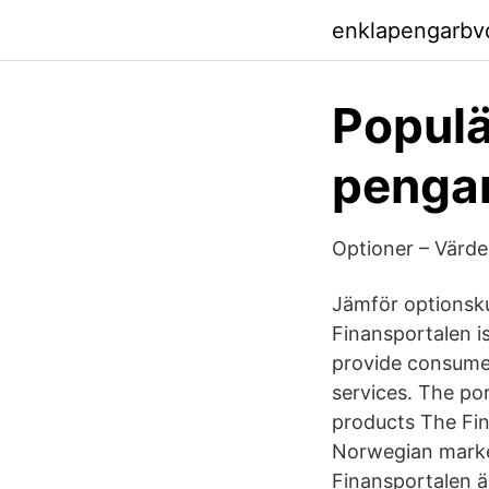
enklapengarbv
Populär
pengar
Optioner – Värde
Jämför optionsku
Finansportalen i
provide consumer
services. The por
products The Fin
Norwegian market
Finansportalen är