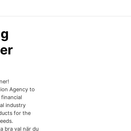
ig
ier
ner!
tion Agency to
financial
al industry
ducts for the
feeds.
ra bra val när du