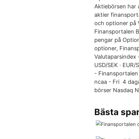
Aktiebörsen har 
aktier finanspor
och optioner på 
Finansportalen 
pengar på Option
optioner, Finansp
Valutaparsindex ·
USD/SEK · EUR/SE
- Finansportalen
ncaa - Fri 4 dag
börser Nasdaq No
Bästa spar