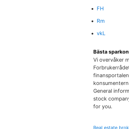
FH
Rm
vkL
Bästa sparkont
Vi overvåker m
Forbrukerrådet
finansportalen
konsumenternas
General inform
stock company 
for you.
Real estate brok