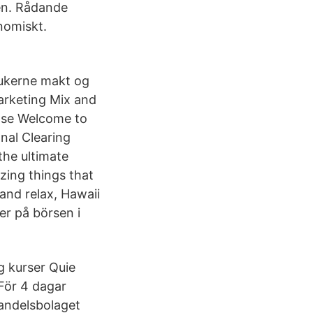
len. Rådande
onomiskt.
brukerne makt og
Marketing Mix and
r.se Welcome to
nal Clearing
the ultimate
zing things that
 and relax, Hawaii
er på börsen i
g kurser Quie
 För 4 dagar
andelsbolaget