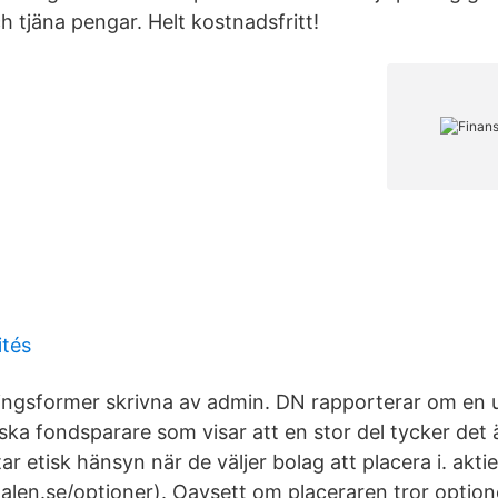
ch tjäna pengar. Helt kostnadsfritt!
ités
ingsformer skrivna av admin. DN rapporterar om en
ka fondsparare som visar att en stor del tycker det är
ar etisk hänsyn när de väljer bolag att placera i. aktie
len.se/optioner). Oavsett om placeraren tror optione