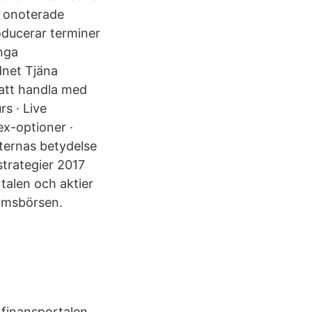
n onoterade
oducerar terminer
nga
net Tjäna
 att handla med
s · Live
ex-optioner ·
ternas betydelse
strategier 2017
talen och aktier
olmsbörsen.
 finansportalen