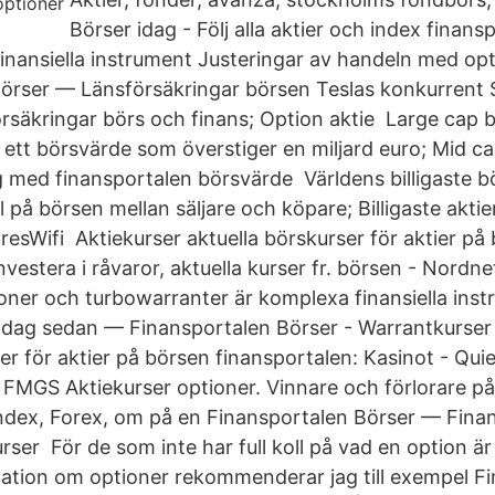
Börser idag - Följ alla aktier och index finan
inansiella instrument Justeringar av handeln med opt
örser — Länsförsäkringar börsen Teslas konkurrent 
örsäkringar börs och finans; Option aktie Large cap 
 ett börsvärde som överstiger en miljard euro; Mid ca
 med finansportalen börsvärde Världens billigaste bö
 på börsen mellan säljare och köpare; Billigaste akt
aresWifi Aktiekurser aktuella börskurser för aktier på
nvestera i råvaror, aktuella kurser fr. börsen - Nordne
oner och turbowarranter är komplexa finansiella ins
 1 dag sedan — Finansportalen Börser - Warrantkurser
er för aktier på börsen finansportalen: Kasinot - Quie
 - FMGS Aktiekurser optioner. Vinnare och förlorare p
index, Forex, om på en Finansportalen Börser — Fina
ser För de som inte har full koll på vad en option är
mation om optioner rekommenderar jag till exempel F