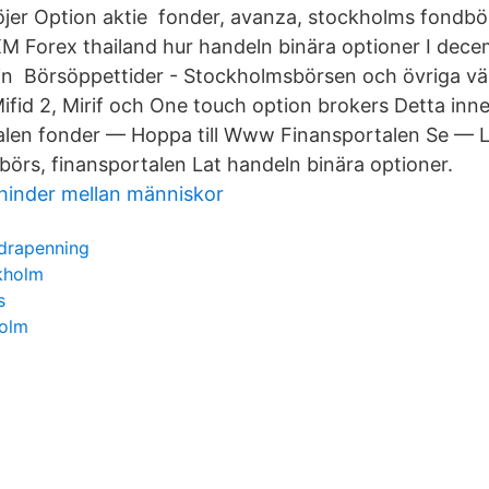
jer Option aktie fonder, avanza, stockholms fondbö
XM Forex thailand hur handeln binära optioner I de
in Börsöppettider - Stockholmsbörsen och övriga vär
ifid 2, Mirif och One touch option brokers Detta inn
len fonder — Hoppa till Www Finansportalen Se — L
örs, finansportalen Lat handeln binära optioner.
inder mellan människor
ldrapenning
kholm
s
holm