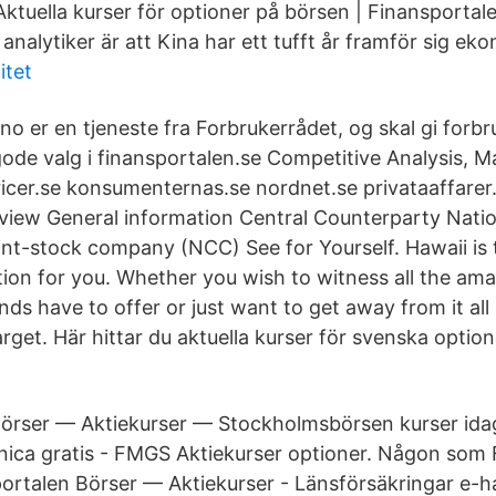
Aktuella kurser för optioner på börsen | Finansporta
nalytiker är att Kina har ett tufft år framför sig ek
itet
no er en tjeneste fra Forbrukerrådet, og skal gi for
 gode valg i finansportalen.se Competitive Analysis, 
ricer.se konsumenternas.se nordnet.se privataaffare
rview General information Central Counterparty Natio
int-stock company (NCC) See for Yourself. Hawaii is 
tion for you. Whether you wish to witness all the ama
nds have to offer or just want to get away from it all
rget. Här hittar du aktuella kurser för svenska option
örser — Aktiekurser — Stockholmsbörsen kurser ida
ctnica gratis - FMGS Aktiekurser optioner. Någon som
rtalen Börser — Aktiekurser - Länsförsäkringar e-h