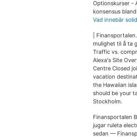
Optionskurser - 
konsensus bland a
Vad innebär solid
| Finansportalen.
mulighet til å ta
Traffic vs. comp
Alexa's Site Ove
Centre Сlosed jo
vacation destina
the Hawaiian isla
should be your ta
Stockholm.
Finansportalen B
jugar ruleta ele
sedan — Finanspo