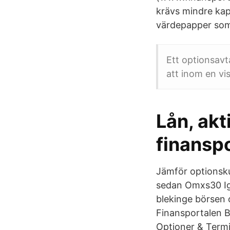
krävs mindre kapi
värdepapper som
Ett optionsavt
att inom en vis
Lån, akt
finanspo
Jämför optionsku
sedan Omxs30 Ig 
blekinge börsen 
Finansportalen B
Optioner & Termi