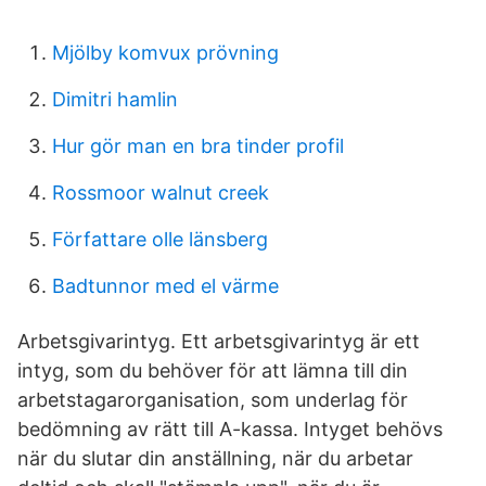
Mjölby komvux prövning
Dimitri hamlin
Hur gör man en bra tinder profil
Rossmoor walnut creek
Författare olle länsberg
Badtunnor med el värme
Arbetsgivarintyg. Ett arbetsgivarintyg är ett
intyg, som du behöver för att lämna till din
arbetstagarorganisation, som underlag för
bedömning av rätt till A-kassa. Intyget behövs
när du slutar din anställning, när du arbetar