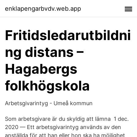
enklapengarbvdv.web.app
Fritidsledarutbildni
ng distans –
Hagabergs
folkhögskola
Arbetsgivarintyg - Umeå kommun
Som arbetsgivare är du skyldig att lämna 1 dec.
2020 — Ett arbetsgivarintyg används av den
anställda för att han eller hon ska ha möjlighet