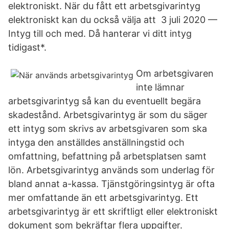
elektroniskt. När du fått ett arbetsgivarintyg
elektroniskt kan du också välja att 3 juli 2020 —
Intyg till och med. Då hanterar vi ditt intyg
tidigast*.
Om arbetsgivaren
inte lämnar
arbetsgivarintyg så kan du eventuellt begära
skadestånd. Arbetsgivarintyg är som du säger
ett intyg som skrivs av arbetsgivaren som ska
intyga den anställdes anställningstid och
omfattning, befattning på arbetsplatsen samt
lön. Arbetsgivarintyg används som underlag för
bland annat a-kassa. Tjänstgöringsintyg är ofta
mer omfattande än ett arbetsgivarintyg. Ett
arbetsgivarintyg är ett skriftligt eller elektroniskt
dokument som bekräftar flera uppgifter.