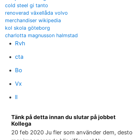
cold steel gi tanto
renoverad växellåda volvo
merchandiser wikipedia
kol skola göteborg
charlotta magnusson halmstad
Rvh
cta
Bo
Vx
ll
Tänk på detta innan du slutar på jobbet
Kollega
20 feb 2020 Ju fler som använder dem, desto