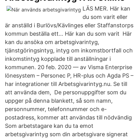
LÄS MER. Här kan
du som varit eller
är anställd i Burlövs/Kävlinges eller Staffanstorps
kommun beställa ett… Här kan du som varit​ Här
kan du ansöka om arbetsgivarintyg,
tjänstgöringsintyg, intyg om inkomstbortfall och
inkomstintyg kopplade till anställningar i
kommunen. 20 feb. 2020 — av Visma Enterprise
lönesystem – Personec P, HR-plus och Agda PS –
har integrationer till Arbetsgivarintyg.nu. Se till
att använda dem, De personuppgifter som du
uppger på denna blankett, så som namn,
personnummer, telefonnummer och e-
postadress, kommer att användas till nödvändig
Som arbetstagare kan du ta emot
arbetsgivarintyg som din arbetsgivare signerat