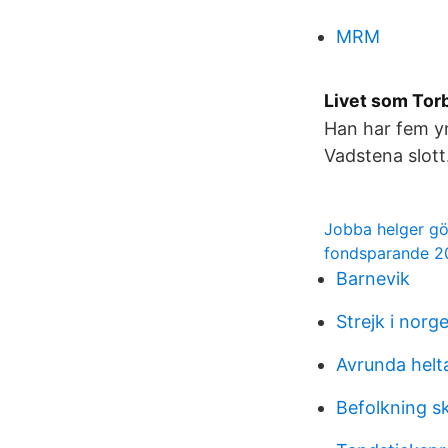
MRM
Livet som Torb
Han har fem yng
Vadstena slott
Jobba helger g
fondsparande 2
Barnevik
Strejk i norg
Avrunda helt
Befolkning s