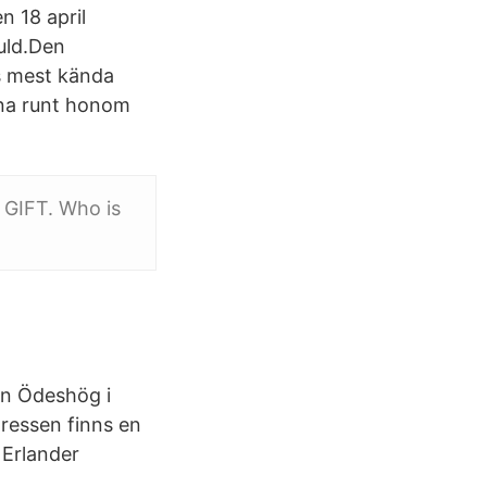
n 18 april
guld.Den
ns mest kända
orna runt honom
 GIFT. Who is
en Ödeshög i
ressen finns en
 Erlander