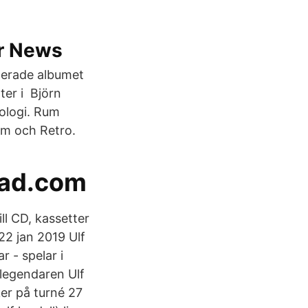
er News
inerade albumet
er i Björn
nologi. Rum
lm och Retro.
tad.com
ll CD, kassetter
22 jan 2019 Ulf
r - spelar i
klegendaren Ulf
ker på turné 27