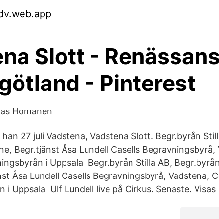
dv.web.app
na Slott - Renässans
rgötland - Pinterest
reas Homanen
han 27 juli Vadstena, Vadstena Slott. Begr.byrån Stil
e, Begr.tjänst Åsa Lundell Casells Begravningsbyrå,
ingsbyrån i Uppsala Begr.byrån Stilla AB, Begr.byrå
nst Åsa Lundell Casells Begravningsbyrå, Vadstena, C
i Uppsala Ulf Lundell live på Cirkus. Senaste. Visas 