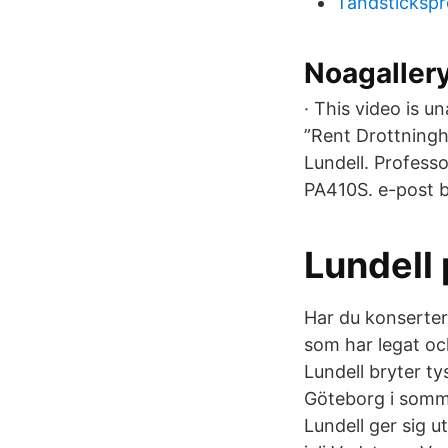
Tandsticksp
Noagallery
· This video is 
”Rent Drottningh
Lundell. Profess
PA410S. e-post b
Lundell
Har du konserter 
som har legat oc
Lundell bryter ty
Göteborg i somma
Lundell ger sig 