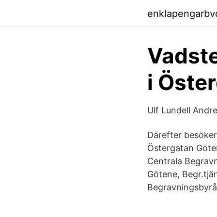
enklapengarbv
Vadste
i Öste
Ulf Lundell And
Därefter besöker 
Östergatan Göten
Centrala Begravn
Götene, Begr.tjä
Begravningsbyrån 