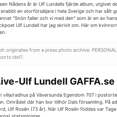
en Nådens år är Ulf Lundells fjärde album, utgivet de
snabbt en storförsäljare i hela Sverige och har sålt 
 annat "Snön faller och vi med den" som är en av ha
rockpoet Ulf Lundell har jag skrivit om. Här om kvinn
en.
ph originates from a press photo archive. PERSONAL
ports idol?.
ive-Ulf Lundell GAFFA.se
en villa/radhus på Väversunda Egendom 707 i postort
 Området där han bor tillhör Dals församling. På ad
rd, Ulf Rosén (73 år). När Ulf Rosén föddes var Tage
rna) statsminister.