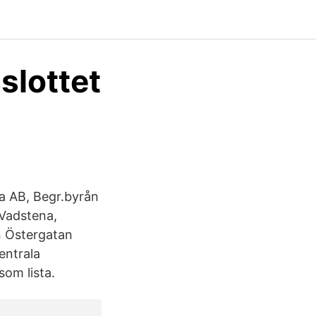
slottet
la AB, Begr.byrån
 Vadstena,
n Östergatan
entrala
som lista.