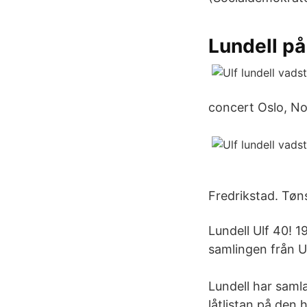
Lundell p
concert Oslo, N
Fredrikstad. Tøn
Lundell Ulf 40! 1
samlingen från U
Lundell har samla
låtlistan på den 