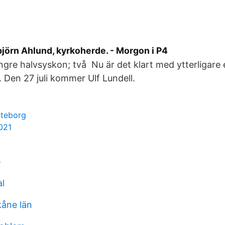
jörn Ahlund, kyrkoherde. - Morgon i P4
re halvsyskon; två Nu är det klart med ytterligare en 
. Den 27 juli kommer Ulf Lundell.
öteborg
021
e
al
kåne län