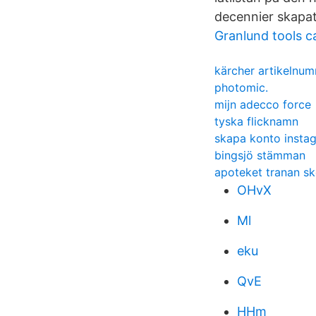
decennier skapat 
Granlund tools c
kärcher artikelnu
photomic.
mijn adecco force
tyska flicknamn
skapa konto insta
bingsjö stämman
apoteket tranan s
OHvX
Ml
eku
QvE
HHm