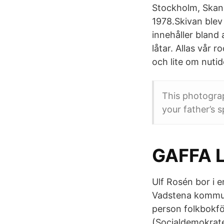
Stockholm, Skans
1978.Skivan blev 
innehåller bland
låtar. Allas vår 
och lite om nutid
This photogra
your father’s s
GAFFA L
Ulf Rosén bor i 
Vadstena kommun.
person folkbokfö
(Socialdemokrate