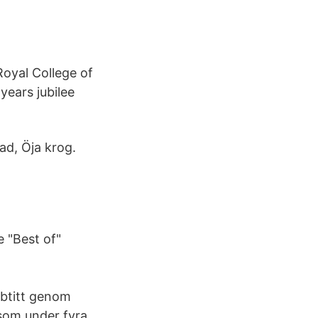
oyal College of
ears jubilee
tad, Öja krog.
e "Best of"
bbtitt genom
 som under fyra