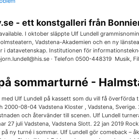
roblem
.se - ett konstgalleri från Bonni
unavailable. I oktober släppte Ulf Lundell grammisnom
olmsteatern, Vadstena-Akademien och en ny länsteat
or i datavetenskap. Institutionen för informationstek
jorn.lundell@his.se · Telefon 0500-448319 Musik, Fi
 på sommarturné - Halms
med Ulf Lundell på kassett som du vill få överförda ti
h 2000-08-04 Vadstena Kloster , Vadstena, Sverige. 
stnaden och återvänder till scenen. Ulf Lundell turnera
r 27 juli Vadstena, Vadstena Slott. 22 jan 2019 Roc
ut på ny turné i sommar. Ulf Lundell gör comeback – å