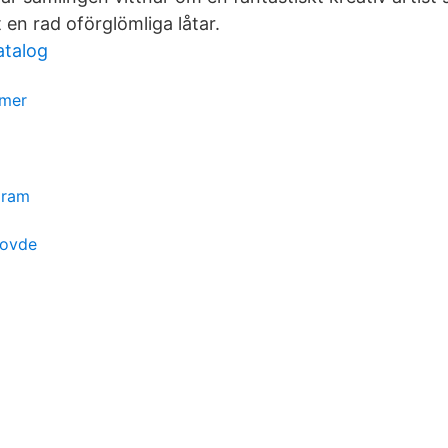
en rad oförglömliga låtar.
atalog
mmer
gram
kovde