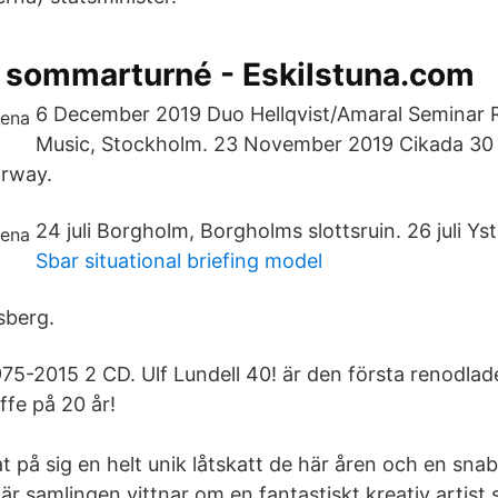
å sommarturné - Eskilstuna.com
6 December 2019 Duo Hellqvist/Amaral Seminar R
Music, Stockholm. 23 November 2019 Cikada 30 y
orway.
24 juli Borgholm, Borgholms slottsruin. 26 juli Ys
Sbar situational briefing model
sberg.
975-2015 2 CD. Ulf Lundell 40! är den första renodlad
ffe på 20 år!
t på sig en helt unik låtskatt de här åren och en sna
här samlingen vittnar om en fantastiskt kreativ artist