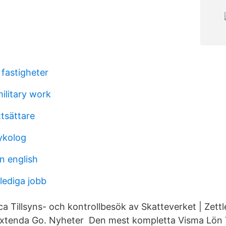
fastigheter
ilitary work
ttsättare
ykolog
n english
lediga jobb
ca Tillsyns- och kontrollbesök av Skatteverket | Zettl
xtenda Go. Nyheter Den mest kompletta Visma Lön Y