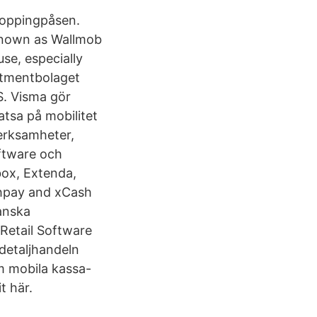
hoppingpåsen.
 known as Wallmob
use, especially
stmentbolaget
S. Visma gör
tsa på mobilitet
verksamheter,
oftware och
ox, Extenda,
chpay and xCash
anska
Retail Software
 detaljhandeln
m mobila kassa-
t här.