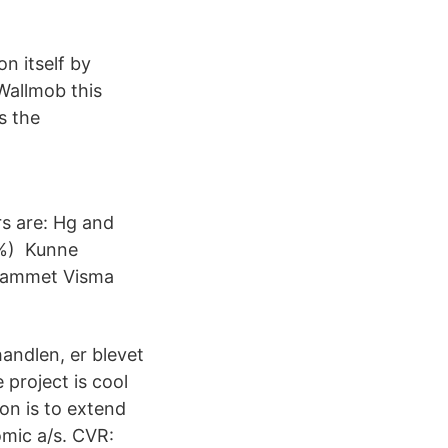
on itself by
Wallmob this
s the
s are: Hg and
6%) Kunne
rammet Visma
andlen, er blevet
 project is cool
ion is to extend
mic a/s. CVR: