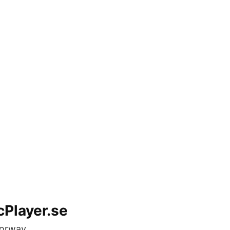
cPlayer.se
Norway.