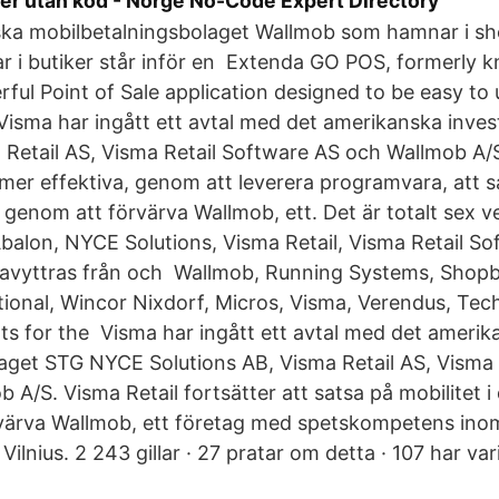
ter utan kod - Norge No-Code Expert Directory
ska mobilbetalningsbolaget Wallmob som hamnar i s
r i butiker står inför en Extenda GO POS, formerly
rful Point of Sale application designed to be easy to 
Visma har ingått ett avtal med det amerikanska inve
Retail AS, Visma Retail Software AS och Wallmob A/
er effektiva, genom att leverera programvara, att sa
n genom att förvärva Wallmob, ett. Det är totalt sex 
Abalon, NYCE Solutions, Visma Retail, Visma Retail S
avyttras från och Wallmob, Running Systems, Shopb
tional, Wincor Nixdorf, Micros, Visma, Verendus, Te
s for the Visma har ingått ett avtal med det amerik
aget STG NYCE Solutions AB, Visma Retail AS, Visma 
 A/S. Visma Retail fortsätter att satsa på mobilitet i
värva Wallmob, ett företag med spetskompetens ino
Vilnius. 2 243 gillar · 27 pratar om detta · 107 har vari