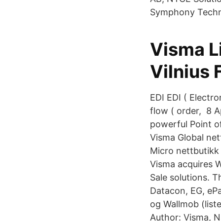
Symphony Techn
Visma L
Vilnius 
EDI EDI ( Electr
flow ( order, 8 
powerful Point of
Visma Global nett
Micro nettbutikk
Visma acquires W
Sale solutions. 
Datacon, EG, ePa
og Wallmob (list
Author: Visma, 