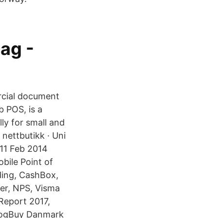
ag -
rcial document
 POS, is a
lly for small and
nettbutikk · Uni
 11 Feb 2014
bile Point of
ding, CashBox,
er, NPS, Visma
 Report 2017,
 LogBuy Danmark