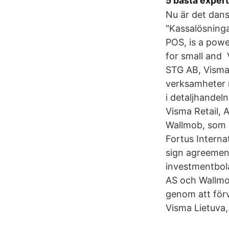
5 bästa exper
Nu är det dan
"Kassalösninga
POS, is a powe
for small and 
STG AB, Visma 
verksamheter m
i detaljhandel
Visma Retail, 
Wallmob, som 
Fortus Interna
sign agreement
investmentbol
AS och Wallmob
genom att för
Visma Lietuva, 