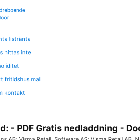
ldreboende
door
nta listränta
 hittas inte
oliditet
 fritidshus mall
m kontakt
: - PDF Gratis nedladdning - Do
ns AB; Visma Retail. Software AS; Visma Retail AB. 