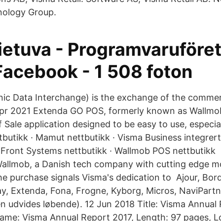
ology Group.
ietuva - Programvaruföret
Facebook - 1 508 foton
onic Data Interchange) is the exchange of the comme
Apr 2021 Extenda GO POS, formerly known as Wallmob
 Sale application designed to be easy to use, especia
butikk · Mamut nettbutikk · Visma Business integrert 
 Front Systems nettbutikk · Wallmob POS nettbutikk
allmob, a Danish tech company with cutting edge mo
The purchase signals Visma's dedication to Ajour, Bor
y, Extenda, Fona, Frogne, Kyborg, Micros, NaviPartn
en udvides løbende). 12 Jun 2018 Title: Visma Annual
Name: Visma Annual Report 2017, Length: 97 pages,