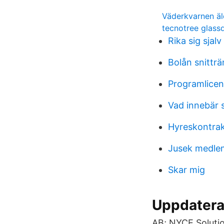
Väderkvarnen ä
tecnotree glass
Rika sig sjalv
Bolån snitträ
Programlicens
Vad innebär s
Hyreskontrakt
Jusek medle
Skar mig
Uppdaterad
AB; NYCE Solutio