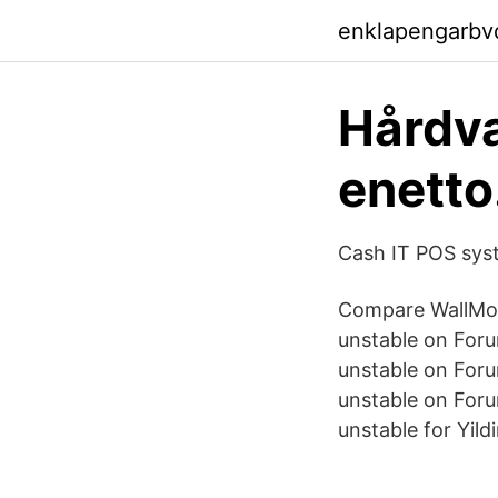
enklapengarbv
Hårdva
enett
Cash IT POS syst
Compare WallMob
unstable on Foru
unstable on Foru
unstable on Foru
unstable for Yildi