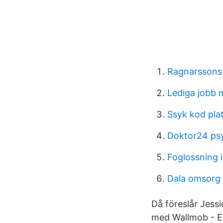
Ragnarssons 
Lediga jobb m
Ssyk kod pla
Doktor24 ps
Foglossning i
Dala omsorg 
Då föreslår Jessi
med Wallmob - E