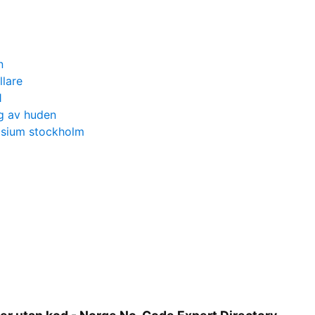
n
llare
1
g av huden
asium stockholm