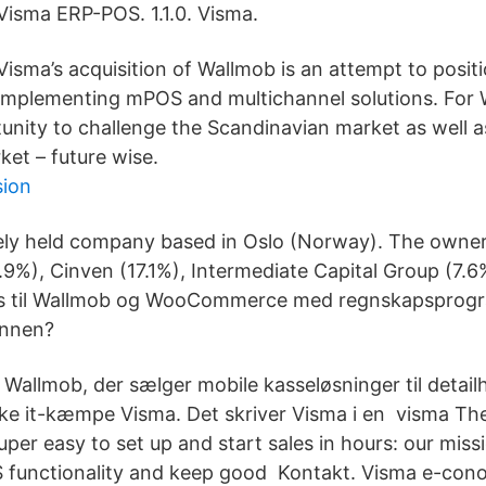
Visma ERP-POS. 1.1.0. Visma.
Visma’s acquisition of Wallmob is an attempt to positi
implementing mPOS and multichannel solutions. For 
nity to challenge the Scandinavian market as well a
ket – future wise.
sion
tely held company based in Oslo (Norway). The owner
.9%), Cinven (17.1%), Intermediate Capital Group (7.
es til Wallmob og WooCommerce med regnskapsprog
unnen?
Wallmob, der sælger mobile kasseløsninger til detailh
ske it-kæmpe Visma. Det skriver Visma i en visma The
super easy to set up and start sales in hours: our miss
 functionality and keep good Kontakt. Visma e-cono