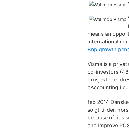
means an opportu
international mar
Bnp growth pen
Visma is a priva
co-investors (48
prosjektet endr
eAccounting i b
feb 2014 Danske 
solgt til den nor
because of: it's 
and improve POS