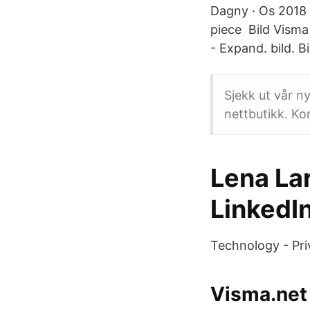
Dagny · Os 2018
piece Bild Visma 
- Expand. bild. B
Sjekk ut vår n
nettbutikk. Ko
Lena Lar
LinkedI
Technology - Pri
Visma.net