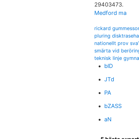
29403473.
Medford ma
rickard gummesso
pluring disktraseha
nationellt prov sva
smärta vid berörin
teknisk linje gymn
blD
JTd
PA
bZASS
aN