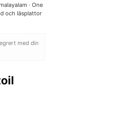
malayalam · One
ad och läsplattor
tegrert med din
oil