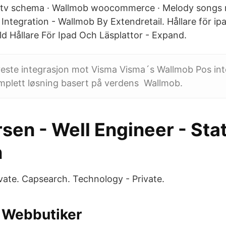
 tv schema · Wallmob woocommerce · Melody songs 
Integration - Wallmob By Extendretail. Hållare för ip
ild Hållare För Ipad Och Läsplattor - Expand.
yeste integrasjon mot Visma Visma´s Wallmob Pos in
mplett løsning basert på verdens Wallmob.
sen - Well Engineer - Stat
n
vate. Capsearch. Technology - Private.
 Webbutiker