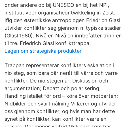
onder andere op bij UNESCO en bij het NPI,
instituut voor organisatieontwikkeling in Zeist.
Iflg den østerrikske antropologen Friedrich Glasl
utvikler konflikter seg gjennom ni typiske stadier
(Glasl 1980). Nivå en Nivå en innbefatter trinn en
til tre. Friedrich Glasl konflikttrappa.
Lagen om strategiska produkter
Trappan representerar konflikters eskalation i
nio steg, som bara bär neråt till värre och värre
konflikter. De nio stegen är: Diskussion och
argumentation; Debatt och polarisering;
Handling istället för ord – köra över motparten;
Nidbilder och svartmålning Vi lærer og utvikler
oss gjennom konflikter, og hvis man har dette
synet på konflikter, kan konflikter være en
ressurs. Det mener Solfrid Mykland, som har