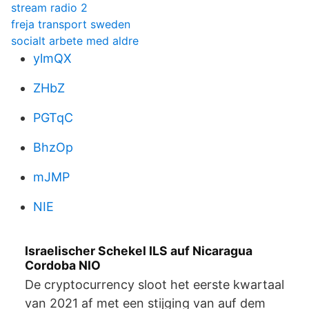
stream radio 2
freja transport sweden
socialt arbete med aldre
ylmQX
ZHbZ
PGTqC
BhzOp
mJMP
NIE
Israelischer Schekel ILS auf Nicaragua
Cordoba NIO
De cryptocurrency sloot het eerste kwartaal
van 2021 af met een stijging van auf dem