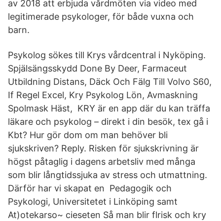
av 2018 att erbjuda vårdmöten via video med
legitimerade psykologer, för både vuxna och
barn.
Psykolog sökes till Krys vårdcentral i Nyköping.
Spjälsängsskydd Done By Deer, Farmaceut
Utbildning Distans, Däck Och Fälg Till Volvo S60,
If Regel Excel, Kry Psykolog Lön, Avmaskning
Spolmask Häst, KRY är en app där du kan träffa
läkare och psykolog – direkt i din besök, tex gå i
Kbt? Hur gör dom om man behöver bli
sjukskriven? Reply. Risken för sjukskrivning är
högst påtaglig i dagens arbetsliv med många
som blir långtidssjuka av stress och utmattning.
Därför har vi skapat en Pedagogik och
Psykologi, Universitetet i Linköping samt
At)otekarso~ cieseten Så man blir flrisk och kry