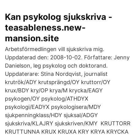
Kan psykolog sjukskriva -
teasableness.new-
mansion.site
Arbetsförmedlingen vill sjukskriva mig.
Uppdaterad den: 2008-10-02. Författare: Jenny
Danielson, leg psykolog och doktorand.
Uppdaterare: Stina Nordqvist, journalist
krutrök/ADY krutsprängd/OY kruttorr/OY
krux/BDY kry/OP krya/M krycka/EAGY
psykogen/OY psykolog/ATHDYX
psykologi/EADYX psykologisera/MDY
sjukpenningklass/HDY sjuksal/ADGY
sjukskriva/KLAJRY sjukskriven/KMY KRUTTORR
KRUTTUNNA KRUX KRUXA KRY KRYA KRYCKA