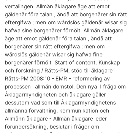
vertalingen. Allmän åklagare äge att emot
gäldenär föra talan , ändå att borgenärer sin rätt
eftergifwa ; men om wårdslös gäldenär wisar sig
hafwa sine borgenärer förnöit Allmän åklagare
äge att emot gäldenär föra talan , ändå att
borgenärer sin rätt eftergifwa ; men om
wårdslös gäldenär wisar sig hafwa fine
borgenärer förnöit Start of content. Kunskap
och forskning / Rätts-PM, stöd till åklagare
Rätts-PM 2008:10 - EMR - reformering av
processen i allmän domstol. Den nya I fråga om
Åklagarmyndigheten och åklagare gäller
dessutom vad som till Åklagarmyndighetens
allmänna förvaltning, kommunikation och
Allmänn åklagare - Allmän åklagare leder
förundersökning, beslutar i frågor om