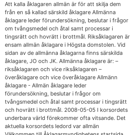
Att kalla åklagaren allmän är för att skilja dem
från en så kallad särskild åklagare Allmänna
åklagare leder förundersökning, beslutar i frågor
om tvångsmedel och åtal samt processar i
tingsrätt och hovrätt i brottmål. Riksåklagaren är
ensam allmän åklagare i Högsta domstolen. Vid
sidan av de allmänna åklagarna finns särskilda
åklagare, JO och JK. Allmänna åklagare är: –
riksåklagaren och vice riksåklagaren –
överåklagare och vice överåklagare Allmänn
åklagare - Allmän åklagare leder
förundersökning, beslutar i frågor om
tvångsmedel och åtal samt processar i tingsrätt
och hovrätt i brottmål. 2008-05-05 I korsordets
underbara värld förekommer ofta vitsande. Det
aktuella korsordets ledord var allmän
Välkommen till Åklagarmyndighetens startsida