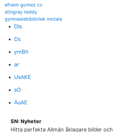
efraim gomez cv
stingray teddy
gymnasiebibliotek motala
Dls
Ds
ymBh
ar
UsAKE
sO
AuAE
SN: Nyheter
Hitta perfekta Allmän åklagare bilder och