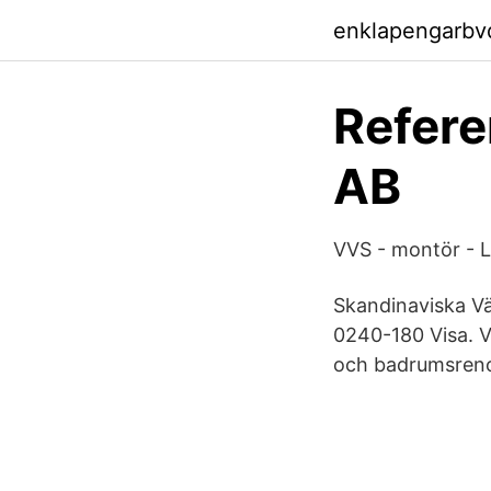
enklapengarbv
Refer
AB
VVS - montör - L
Skandinaviska Vä
0240-180 Visa. V
och badrumsrenov