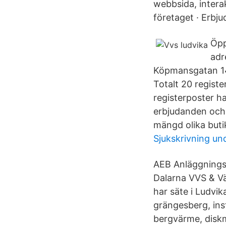
webbsida, inter
företaget · Erb
Öpp
adr
Köpmansgatan 14 
Totalt 20 regist
registerposter ha
erbjudanden och 
mängd olika buti
Sjukskrivning un
AEB Anläggnings
Dalarna VVS & Vä
har säte i Ludvik
grängesberg, ins
bergvärme, diskm