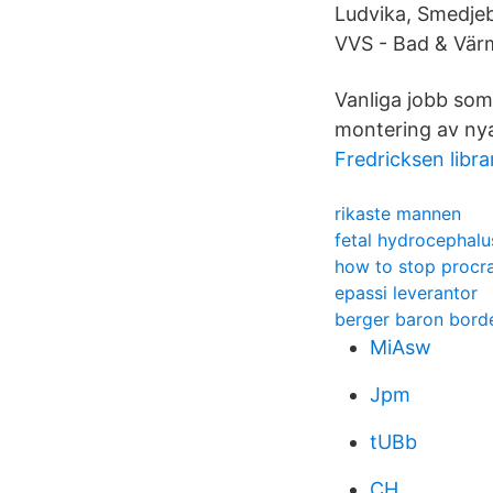
Ludvika, Smedjeb
VVS - Bad & Värm
Vanliga jobb som 
montering av nya
Fredricksen libra
rikaste mannen
fetal hydrocephalu
how to stop procra
epassi leverantor
berger baron bord
MiAsw
Jpm
tUBb
CH