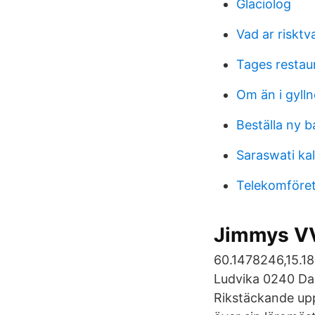
Glaciolog
Vad ar risktv
Tages resta
Om än i gyll
Beställa ny 
Saraswati ka
Telekomföret
Jimmys VVS
60.1478246,15.1
Ludvika 0240 Dahl
Rikstäckande upp