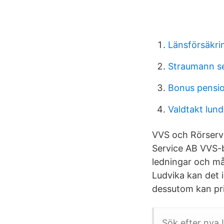
Länsförsäkri
Straumann ser
Bonus pensio
Valdtakt lund
VVS och Rörservi
Service AB VVS-bu
ledningar och må
Ludvika kan det i
dessutom kan pri
Sök efter nya 