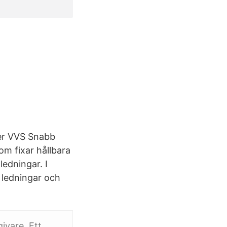
ler VVS Snabb
om fixar hållbara
edningar. I
å ledningar och
ivare. Ett