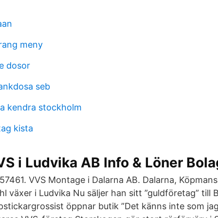
aan
urang meny
ne dosor
bankdosa seb
la kendra stockholm
ag kista
 i Ludvika AB Info & Löner Bola
857461. VVS Montage i Dalarna AB. Dalarna, Köpmans
 växer i Ludvika Nu säljer han sitt ”guldföretag” till 
stickargrossist öppnar butik ”Det känns inte som jag