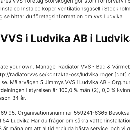
tares VVS-företag Storskogen gör stort rörförvärv i
 Instalco Instalco köper ventilationsgasell i Stockho
ag.se hittar du företagsinformation om vvs Ludvika.
VS i Ludvika AB i Ludvika
ate your own. Manage Radiator VVS - Bad & Värmebu
tp://radiatorvvs.se/kontakta-oss/ludvika roger [dot] 
] se. Målarvägen 5 Jimmys VVS i Ludvika AB - Org.n
elningen i styrelsen är 100,0 % män (2), 0,0 % kvinn
sson 34 år.
 69 95. Organisationsnummer 559241-6365 Besöksa
 54 Ludvika Har du frågor om säkra vatteninstallatio
är måna om att alltid erbjuda bästa service, och vi gö