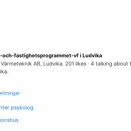
s-och-fastighetsprogrammet-vf i Ludvika
Värmeteknik AB, Ludvika. 201 likes · 4 talking about 
ika.
vettningar
nter psykolog
ionshus