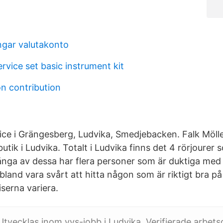
ngar valutakonto
vice set basic instrument kit
n contribution
ce i Grängesberg, Ludvika, Smedjebacken. Falk Möl
tik i Ludvika. Totalt i Ludvika finns det 4 rörjourer s
nga av dessa har flera personer som är duktiga med l
bland vara svårt att hitta någon som är riktigt bra p
serna variera.
Utvecklas inom vvs-jobb i Ludvika. Verifierade arbetsg