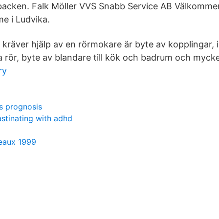
acken. Falk Möller VVS Snabb Service AB Välkommen 
e i Ludvika.
kräver hjälp av en rörmokare är byte av kopplingar, i
 rör, byte av blandare till kök och badrum och mycke
ry
s prognosis
stinating with adhd
eaux 1999