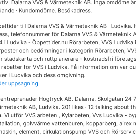
aktiv Dalarna VVS & Värmeteknik AB. Inga omdöme 
judande · Kundomdöme. Besökadress.
ettider till Dalarna VVS & Värmeteknik AB i Ludvika. H
ess, telefonnummer för Dalarna VVS & Värmeteknik 
i Ludvika - Öppettider.nu Rörarbeten, VVS Ludvika i
erposter och bedömningar i kategorin Rörarbeten, VVS
r stadskarta och ruttplanerare - kostnadsfri företags
rabatter för VVS i Ludvika. Få information om var du
ker i Ludvika och dess omgivning.
der uppsagning
entreprenader Högtryck AB. Dalarna, Skolgatan 24 7
rmeteknik AB, Ludvika. 201 likes · 12 talking about t
a. Vi utför VVS arbeten , Kylarbeten, Vvs Ludvika - b
tallation, golvvärme vattenburen, kopparberg, airex 
askin, element, cirkulationspump VVS och Rörservic