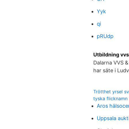
Yyk
qi
pRUdp
Utbildning vv
Dalarna VVS & 
har säte i Ludv
Trötthet yrsel s
tyska flicknamn
Aros hälsoce
Uppsala aukt