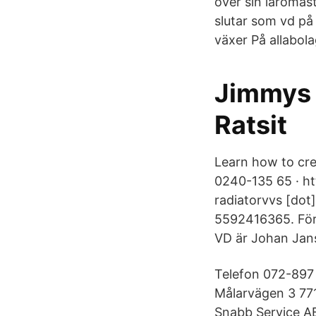
över sin läromäs
slutar som vd på
växer På allabol
Jimmys V
Ratsit
Learn how to cre
0240-135 65 · ht
radiatorvvs [dot
5592416365. Förd
VD är Johan Jan
Telefon 072-897
Målarvägen 3 771
Snabb Service AB 