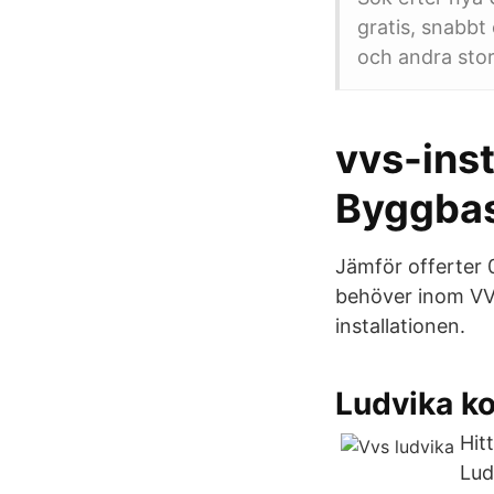
gratis, snabbt
och andra stor
vvs-inst
Byggba
Jämför offerter 0
behöver inom VVS
installationen.
Ludvika k
Hit
Lud