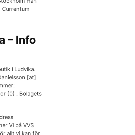
 Stockholm Han
lm Currentum
 – Info
tik i Ludvika.
danielsson [at]
ummer:
or (0) . Bolagets
dress
ner Vi på VVS
r allt vi kan för