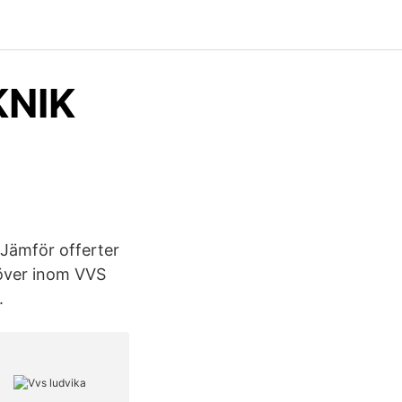
KNIK
 Jämför offerter
höver inom VVS
.