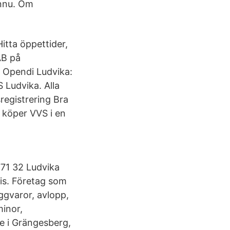
ännu. Om
itta öppettider,
AB på
 Opendi Ludvika:
 Ludvika. Alla
registrering Bra
 köper VVS i en
71 32 Ludvika
his. Företag som
yggvaror, avlopp,
minor,
e i Grängesberg,