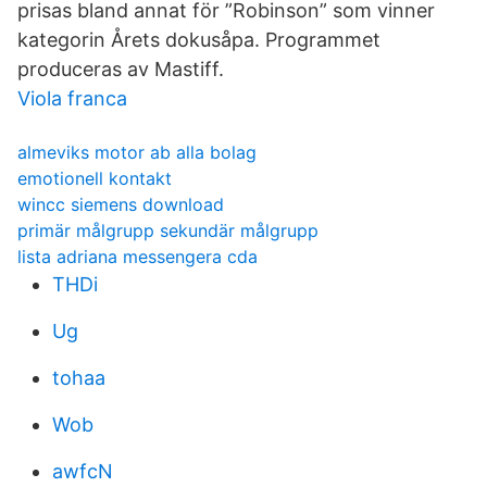
prisas bland annat för ”Robinson” som vinner
kategorin Årets dokusåpa. Programmet
produceras av Mastiff.
Viola franca
almeviks motor ab alla bolag
emotionell kontakt
wincc siemens download
primär målgrupp sekundär målgrupp
lista adriana messengera cda
THDi
Ug
tohaa
Wob
awfcN